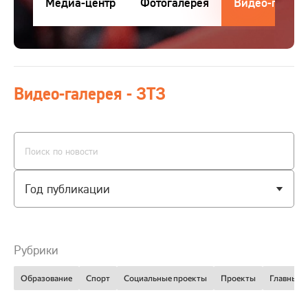
Медиа-центр
Фотогалерея
Видео-галере
Контакты
Медиа-центр
Видео-галерея - ЗТЗ
RU
ru
Клиентам
eng
Поставщикам
Год публикации
Студентам
2023
Интернет-магазин
Рубрики
Образование
Спорт
Социальные проекты
Проекты
Главные 
Проверка сертификата