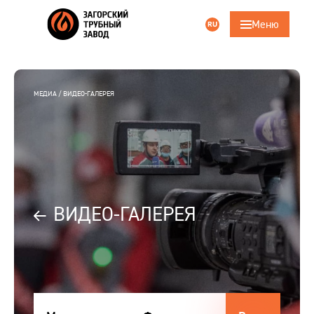
Меню
RU
Поиск
ru
eng
Главная
МЕДИА
ВИДЕО-ГАЛЕРЕЯ
Компания
Продукция
Трубошпунт
ВИДЕО-ГАЛЕРЕЯ
Услуги
Ответственность
Карьера