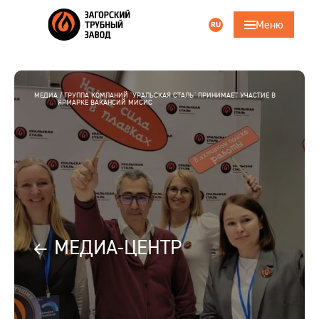
Меню
RU
Поиск
ru
eng
Главная
МЕДИА
ГРУППА КОМПАНИЙ "УРАЛЬСКАЯ СТАЛЬ" ПРИНИМАЕТ УЧАСТИЕ В
ЯРМАРКЕ ВАКАНСИЙ МИСИС
Компания
Продукция
Трубошпунт
Услуги
МЕДИА-ЦЕНТР
Ответственность
Карьера