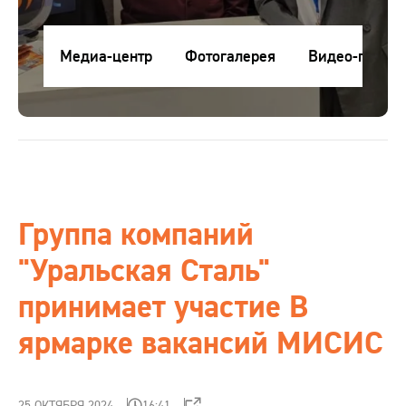
Контакты
Медиа-центр
Фотогалерея
Видео-галере
Медиа-центр
RU
ru
Клиентам
eng
Поставщикам
Группа компаний
"Уральская Сталь"
Студентам
принимает участие В
Интернет-магазин
ярмарке вакансий МИСИС
Проверка сертификата
25 ОКТЯБРЯ 2024
16:41