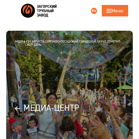
Меню
RU
Поиск
ru
eng
Главная
МЕДИА
31 АВГУСТА СЕРГИЕВО-ПОСАДСКИЙ ГОРОДСКОЙ ОКРУГ ОТМЕТИЛ
СВОЙ ДЕНЬ.
Компания
Продукция
Трубошпунт
Услуги
МЕДИА-ЦЕНТР
Ответственность
Карьера