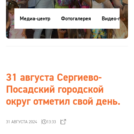
Контакты
Медиа-центр
Фотогалерея
Видео-галере
Медиа-центр
RU
ru
Клиентам
eng
Поставщикам
31 августа Сергиево-
Посадский городской
Студентам
округ отметил свой день.
Интернет-магазин
31 АВГУСТА 2024
13:33
Проверка сертификата