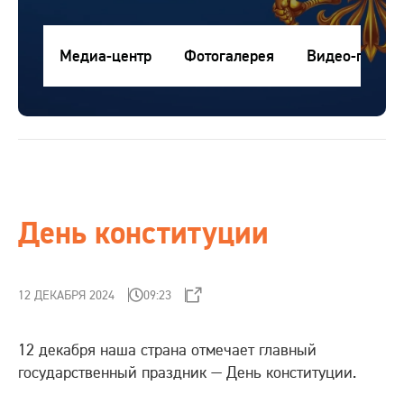
Контакты
Медиа-центр
Фотогалерея
Видео-галере
Медиа-центр
RU
ru
Клиентам
eng
Поставщикам
День конституции
Студентам
12 ДЕКАБРЯ 2024
09:23
Интернет-магазин
12 декабря наша страна отмечает главный
государственный праздник — День конституции.
Проверка сертификата