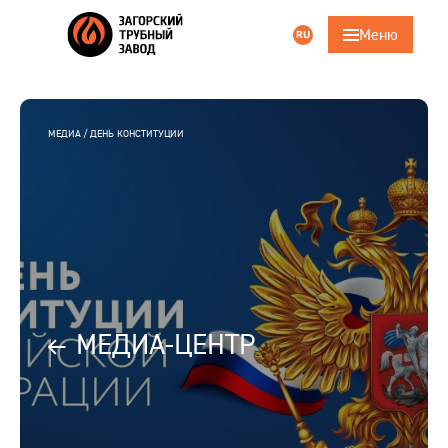
Меню
RU
Поиск
ru
eng
Главная
МЕДИА
ДЕНЬ КОНСТИТУЦИИ
Компания
Продукция
Трубошпунт
Услуги
МЕДИА-ЦЕНТР
Ответственность
Карьера