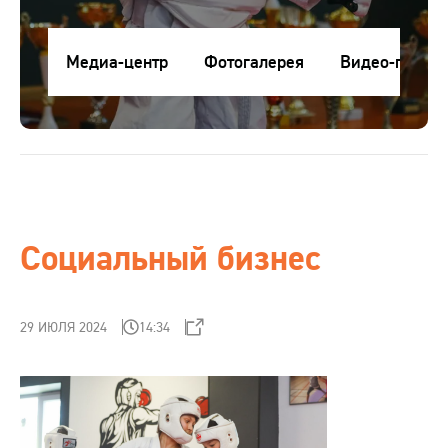
Контакты
Медиа-центр
Фотогалерея
Видео-галере
Медиа-центр
RU
ru
Клиентам
eng
Поставщикам
Социальный бизнес
Студентам
29 ИЮЛЯ 2024
14:34
Интернет-магазин
Проверка сертификата