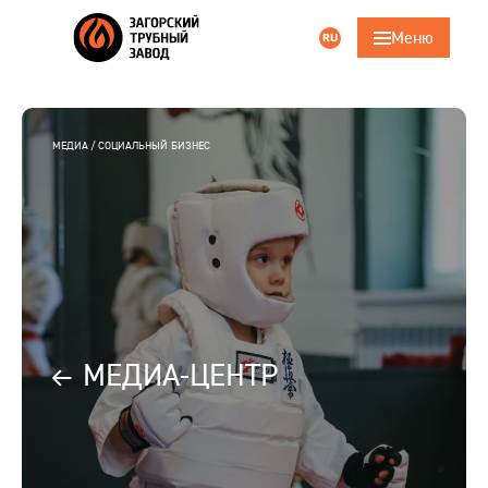
Меню
RU
Поиск
ru
eng
Главная
МЕДИА
СОЦИАЛЬНЫЙ БИЗНЕС
Компания
Продукция
Трубошпунт
Услуги
МЕДИА-ЦЕНТР
Ответственность
Карьера