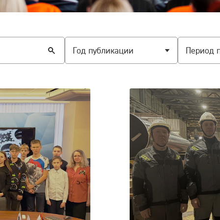
Год публикации
Период 
Нет записей
Нет запи