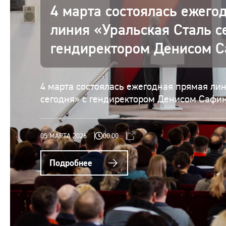
4 марта состоялась ежего
линия «Уральская Сталь с
гендиректором Денисом 
4 марта состоялась ежегодная прямая ли
сегодня» с гендиректором Денисом Сафи
05 МАРТА 2026
00:00
Подробнее