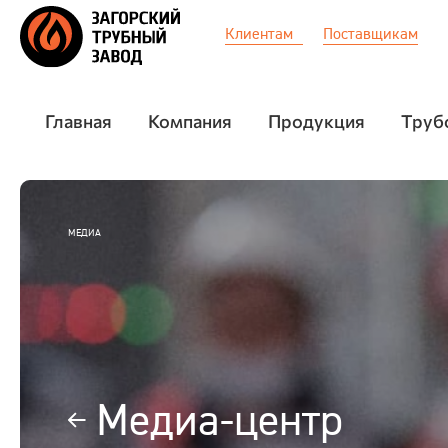
Клиентам
Поставщикам
Главная
Компания
Продукция
Труб
Главная
КЛЮЧЕВЫЕ ПОКАЗАТЕЛ
ФИЛОСОФИЯ И ЦЕННОС
Компания
МЕДИА
ИСТОРИЯ
Продукция
РУКОВОДСТВО
Трубошпунт
Услуги
Медиа-центр
Ответственность