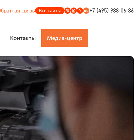
Обратная связь
+7 (495) 988-06-86
Все сайты
RU
ru
eng
Контакты
Медиа-центр