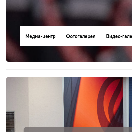
Карьера
Контакты
Медиа-центр
Фотогалерея
Видео-гал
Медиа-центр
RU
ru
Клиентам
eng
Поставщикам
Студентам