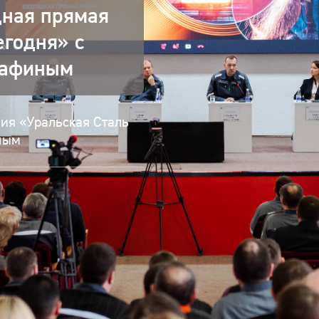
дная прямая
егодня» с
Сафиным
ния «Уральская Сталь
ным